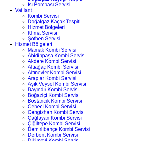
Isı Pompası Servisi
Vaillant
Kombi Servisi
Doğalgaz Kaçak Tespiti
Hizmet Bölgeleri
Klima Servisi
Şofben Servisi
Hizmet Bölgeleri
Mamak Kombi Servisi
Abidinpaşa Kombi Servisi
Akdere Kombi Servisi
Altıağaç Kombi Servisi
Altınevler Kombi Servisi
Araplar Kombi Servisi
Aşık Veysel Kombi Servisi
Bayındır Kombi Servisi
Boğaziçi Kombi Servisi
Bostancık Kombi Servisi
Cebeci Kombi Servisi
Cengizhan Kombi Servisi
Çağlayan Kombi Servisi
Çiğiltepe Kombi Servisi
Demirlibahçe Kombi Servisi
Derbent Kombi Servisi
Dikimevi Kombi Servisi