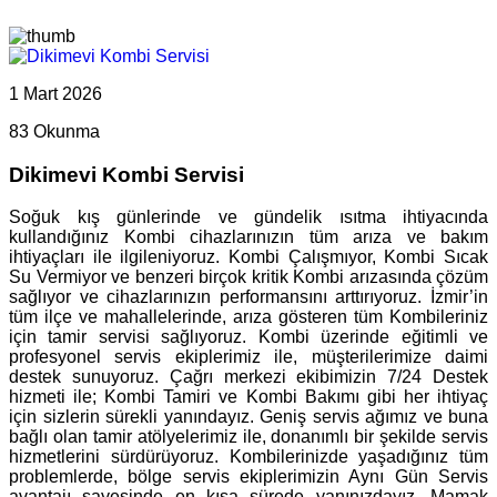
1 Mart 2026
83 Okunma
Dikimevi Kombi Servisi
Soğuk kış günlerinde ve gündelik ısıtma ihtiyacında
kullandığınız Kombi cihazlarınızın tüm arıza ve bakım
ihtiyaçları ile ilgileniyoruz. Kombi Çalışmıyor, Kombi Sıcak
Su Vermiyor ve benzeri birçok kritik Kombi arızasında çözüm
sağlıyor ve cihazlarınızın performansını arttırıyoruz. İzmir’in
tüm ilçe ve mahallelerinde, arıza gösteren tüm Kombileriniz
için tamir servisi sağlıyoruz. Kombi üzerinde eğitimli ve
profesyonel servis ekiplerimiz ile, müşterilerimize daimi
destek sunuyoruz. Çağrı merkezi ekibimizin 7/24 Destek
hizmeti ile; Kombi Tamiri ve Kombi Bakımı gibi her ihtiyaç
için sizlerin sürekli yanındayız. Geniş servis ağımız ve buna
bağlı olan tamir atölyelerimiz ile, donanımlı bir şekilde servis
hizmetlerini sürdürüyoruz. Kombilerinizde yaşadığınız tüm
problemlerde, bölge servis ekiplerimizin Aynı Gün Servis
avantajı sayesinde en kısa sürede yanınızdayız. Mamak