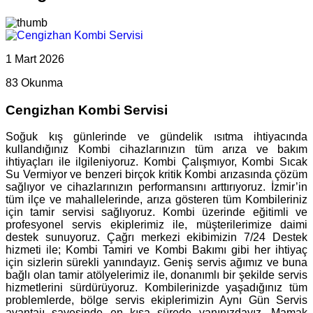
1 Mart 2026
83 Okunma
Cengizhan Kombi Servisi
Soğuk kış günlerinde ve gündelik ısıtma ihtiyacında
kullandığınız Kombi cihazlarınızın tüm arıza ve bakım
ihtiyaçları ile ilgileniyoruz. Kombi Çalışmıyor, Kombi Sıcak
Su Vermiyor ve benzeri birçok kritik Kombi arızasında çözüm
sağlıyor ve cihazlarınızın performansını arttırıyoruz. İzmir’in
tüm ilçe ve mahallelerinde, arıza gösteren tüm Kombileriniz
için tamir servisi sağlıyoruz. Kombi üzerinde eğitimli ve
profesyonel servis ekiplerimiz ile, müşterilerimize daimi
destek sunuyoruz. Çağrı merkezi ekibimizin 7/24 Destek
hizmeti ile; Kombi Tamiri ve Kombi Bakımı gibi her ihtiyaç
için sizlerin sürekli yanındayız. Geniş servis ağımız ve buna
bağlı olan tamir atölyelerimiz ile, donanımlı bir şekilde servis
hizmetlerini sürdürüyoruz. Kombilerinizde yaşadığınız tüm
problemlerde, bölge servis ekiplerimizin Aynı Gün Servis
avantajı sayesinde en kısa sürede yanınızdayız. Mamak