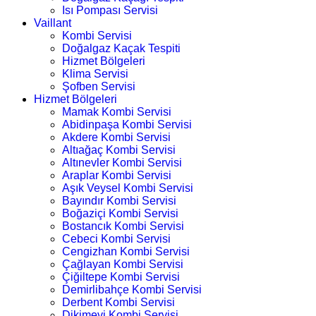
Isı Pompası Servisi
Vaillant
Kombi Servisi
Doğalgaz Kaçak Tespiti
Hizmet Bölgeleri
Klima Servisi
Şofben Servisi
Hizmet Bölgeleri
Mamak Kombi Servisi
Abidinpaşa Kombi Servisi
Akdere Kombi Servisi
Altıağaç Kombi Servisi
Altınevler Kombi Servisi
Araplar Kombi Servisi
Aşık Veysel Kombi Servisi
Bayındır Kombi Servisi
Boğaziçi Kombi Servisi
Bostancık Kombi Servisi
Cebeci Kombi Servisi
Cengizhan Kombi Servisi
Çağlayan Kombi Servisi
Çiğiltepe Kombi Servisi
Demirlibahçe Kombi Servisi
Derbent Kombi Servisi
Dikimevi Kombi Servisi